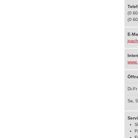
Tele
(0 60
(0 60
E-Ma
joach
Inter
www.
Öffn
Di-Fr
Sa, S
Serv
S
P
Ei