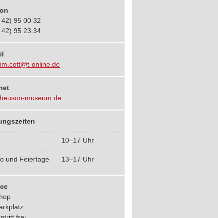
fon
 42) 95 00 32
 42) 95 23 34
il
im.cott@t-online.de
net
heuson-museum.de
ungszeiten
10–17 Uhr
o und Feiertage
13–17 Uhr
ice
hop
arkplatz
ntritt frei