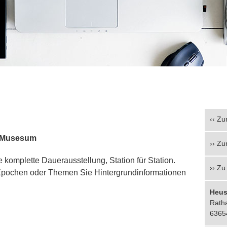
‹‹
Zur
n-Musesum
››
Zu
 komplette Dauerausstellung, Station für Station.
››
Zu
Epochen oder Themen Sie Hintergrundinformationen
Heu
Rath
6365