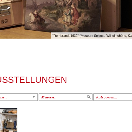
"Rembrandt 1632" (Museum Schloss Wilhelmshöhe, Kass
USSTELLUNGEN
se...
Museen...
Kategorien...