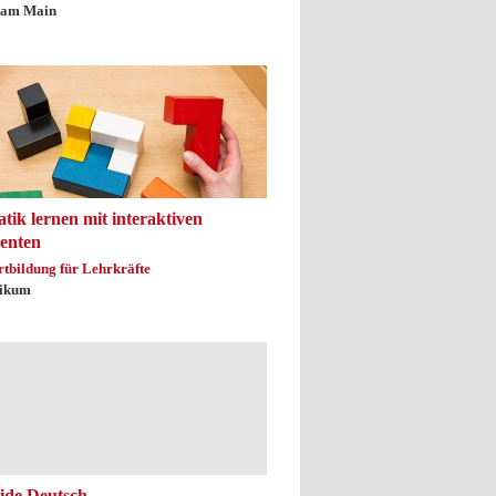
 am Main
ik lernen mit interaktiven
enten
rtbildung für Lehrkräfte
ikum
ide Deutsch