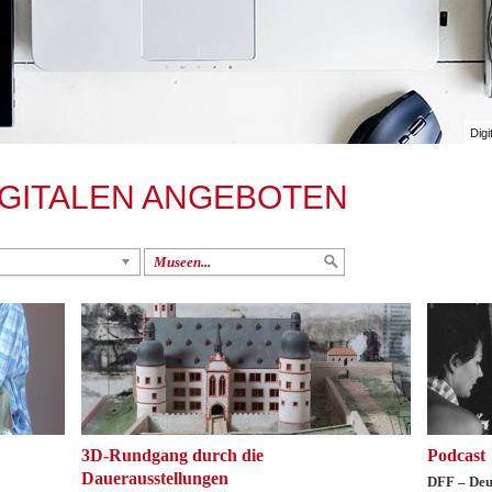
Digi
IGITALEN ANGEBOTEN
Museen...
3D-Rundgang durch die
Podcast 
Dauerausstellungen
DFF – Deu