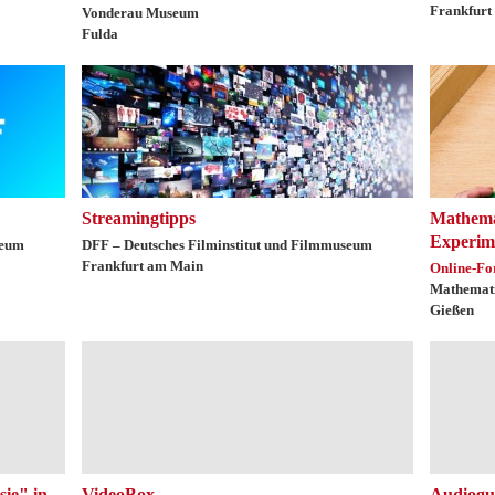
Frankfurt
Vonderau Museum
Fulda
Streamingtipps
Mathemat
Experim
seum
DFF – Deutsches Filminstitut und Filmmuseum
Frankfurt am Main
Online-Fo
Mathemat
Gießen
ie" in
VideoBox
Audiogu