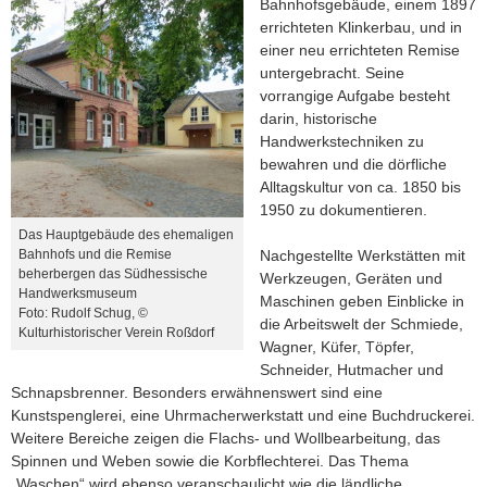
Bahnhofsgebäude, einem 1897
errichteten Klinkerbau, und in
einer neu errichteten Remise
untergebracht. Seine
vorrangige Aufgabe besteht
darin, historische
Handwerkstechniken zu
bewahren und die dörfliche
Alltagskultur von ca. 1850 bis
1950 zu dokumentieren.
Das Hauptgebäude des ehemaligen
Nachgestellte Werkstätten mit
Bahnhofs und die Remise
beherbergen das Südhessische
Werkzeugen, Geräten und
Handwerksmuseum
Maschinen geben Einblicke in
Foto: Rudolf Schug, ©
die Arbeitswelt der Schmiede,
Kulturhistorischer Verein Roßdorf
Wagner, Küfer, Töpfer,
Schneider, Hutmacher und
Schnapsbrenner. Besonders erwähnenswert sind eine
Kunstspenglerei, eine Uhrmacherwerkstatt und eine Buchdruckerei.
Weitere Bereiche zeigen die Flachs- und Wollbearbeitung, das
Spinnen und Weben sowie die Korbflechterei. Das Thema
„Waschen“ wird ebenso veranschaulicht wie die ländliche