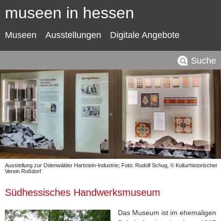
museen in hessen
Museen
Ausstellungen
Digitale Angebote
Suche
Ausstellung zur Odenwälder Hartstein-Industrie; Foto: Rudolf Schug, © Kulturhistorischer
Verein Roßdorf
Südhessisches Handwerksmuseum
Das Museum ist im ehemaligen