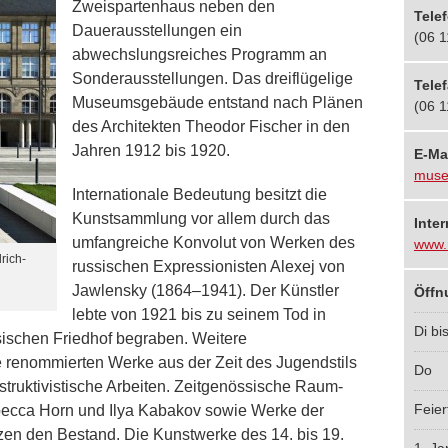
Zweispartenhaus neben den
Tele
Dauerausstellungen ein
(06 1
abwechslungsreiches Programm an
Sonderausstellungen. Das dreiflügelige
Tele
Museumsgebäude entstand nach Plänen
(06 1
des Architekten Theodor Fischer in den
Jahren 1912 bis 1920.
E-Ma
muse
Internationale Bedeutung besitzt die
Kunstsammlung vor allem durch das
Inter
umfangreiche Konvolut von Werken des
www.
rich-
russischen Expressionisten Alexej von
Jawlensky (1864–1941). Der Künstler
Öffn
lebte von 1921 bis zu seinem Tod in
Di bi
sischen Friedhof begraben. Weitere
renommierten Werke aus der Zeit des Jugendstils
Do
truktivistische Arbeiten. Zeitgenössische Raum-
Feier
ebecca Horn und Ilya Kabakov sowie Werke der
en den Bestand. Die Kunstwerke des 14. bis 19.