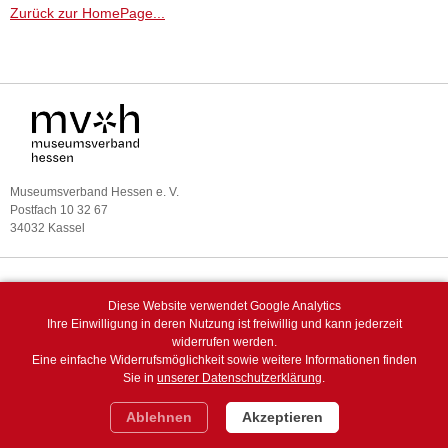
Zurück zur HomePage...
Museumsverband Hessen e. V.
Postfach 10 32 67
34032 Kassel
Telefon 0561 7889 46700
E-Mail
|
Internet
Diese Website verwendet Google Analytics
Ihre Einwilligung in deren Nutzung ist freiwillig und kann jederzeit
widerrufen werden.
Eine einfache Widerrufsmöglichkeit sowie weitere Informationen finden
DATENSCHUTZ
Sie in
unserer Datenschutzerklärung
.
IMPRESSUM
Ablehnen
Akzeptieren