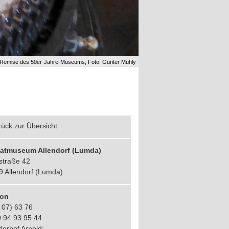
r Remise des 50er-Jahre-Museums; Foto: Günter Muhly
ück zur Übersicht
atmuseum Allendorf (Lumda)
straße 42
9 Allendorf (Lumda)
fon
 07) 63 76
0 94 93 95 44
lerhof Arnold: