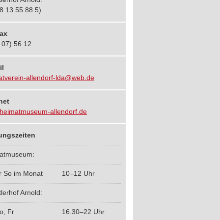
8 13 55 88 5)
fax
 07) 56 12
il
atverein-allendorf-lda@web.de
net
heimatmuseum-allendorf.de
ungszeiten
atmuseum:
r So im Monat
10–12 Uhr
lerhof Arnold:
o, Fr
16.30–22 Uhr