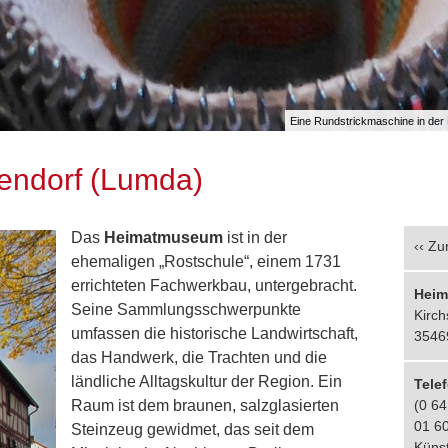
Eine Rundstrickmaschine in de
endorf (Lumda)
Das
Heimatmuseum
ist in der
‹‹
Zur
ehemaligen „Rostschule“, einem 1731
errichteten Fachwerkbau, untergebracht.
Heim
Seine Sammlungsschwerpunkte
Kirch
umfassen die historische Landwirtschaft,
3546
das Handwerk, die Trachten und die
ländliche Alltagskultur der Region. Ein
Tele
Raum ist dem braunen, salzglasierten
(0 64
01 6
Steinzeug gewidmet, das seit dem
Künst