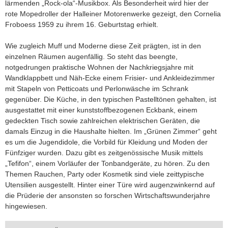
lärmenden „Rock-ola“-Musikbox. Als Besonderheit wird hier der
rote Mopedroller der Halleiner Motorenwerke gezeigt, den Cornelia
Froboess 1959 zu ihrem 16. Geburtstag erhielt.
Wie zugleich Muff und Moderne diese Zeit prägten, ist in den
einzelnen Räumen augenfällig. So steht das beengte,
notgedrungen praktische Wohnen der Nachkriegsjahre mit
Wandklappbett und Näh-Ecke einem Frisier- und Ankleidezimmer
mit Stapeln von Petticoats und Perlonwäsche im Schrank
gegenüber. Die Küche, in den typischen Pastelltönen gehalten, ist
ausgestattet mit einer kunststoffbezogenen Eckbank, einem
gedeckten Tisch sowie zahlreichen elektrischen Geräten, die
damals Einzug in die Haushalte hielten. Im „Grünen Zimmer“ geht
es um die Jugendidole, die Vorbild für Kleidung und Moden der
Fünfziger wurden. Dazu gibt es zeitgenössische Musik mittels
„Tefifon“, einem Vorläufer der Tonbandgeräte, zu hören. Zu den
Themen Rauchen, Party oder Kosmetik sind viele zeittypische
Utensilien ausgestellt. Hinter einer Türe wird augenzwinkernd auf
die Prüderie der ansonsten so forschen Wirtschaftswunderjahre
hingewiesen.