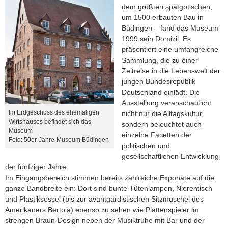
dem größten spätgotischen,
um 1500 erbauten Bau in
Büdingen – fand das Museum
1999 sein Domizil. Es
präsentiert eine umfangreiche
Sammlung, die zu einer
Zeitreise in die Lebenswelt der
jungen Bundesrepublik
Deutschland einlädt. Die
Ausstellung veranschaulicht
Im Erdgeschoss des ehemaligen
nicht nur die Alltagskultur,
Wirtshauses befindet sich das
sondern beleuchtet auch
Museum
einzelne Facetten der
Foto: 50er-Jahre-Museum Büdingen
politischen und
gesellschaftlichen Entwicklung
der fünfziger Jahre.
Im Eingangsbereich stimmen bereits zahlreiche Exponate auf die
ganze Bandbreite ein: Dort sind bunte Tütenlampen, Nierentisch
und Plastiksessel (bis zur avantgardistischen Sitzmuschel des
Amerikaners Bertoia) ebenso zu sehen wie Plattenspieler im
strengen Braun-Design neben der Musiktruhe mit Bar und der