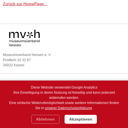
Zurück zur HomePage...
Museumsverband Hessen e. V.
Postfach 10 32 67
34032 Kassel
Telefon 0561 7889 46700
E-Mail
|
Internet
Diese Website verwendet Google Analytics
Ihre Einwilligung in deren Nutzung ist freiwillig und kann jederzeit
widerrufen werden.
Eine einfache Widerrufsmöglichkeit sowie weitere Informationen finden
DATENSCHUTZ
Sie in
unserer Datenschutzerklärung
.
IMPRESSUM
Ablehnen
Akzeptieren